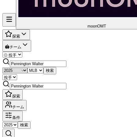
moon
OMT
探索
🏟️
チーム
検索
探索
チーム
条件
検索