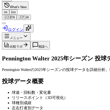
What's New
mi
km
🇺🇸
EN
🇯🇵
JA
ログイン
メニュー
比較ラボ
相談へ
Pennington Walter
2025
年シーズン 投球
Pennington Walter
の
2025
年シーズンの投球データを詳細分析。S
投球データ概要
球速・回転数・変化量
リリースポイント（3D可視化）
球種別成績
左右打者別データ