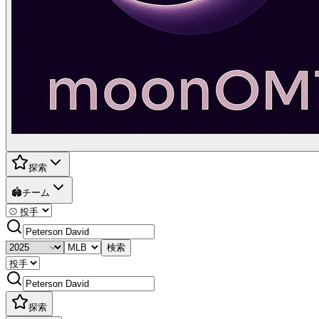
探索
🏟️
チーム
検索
探索