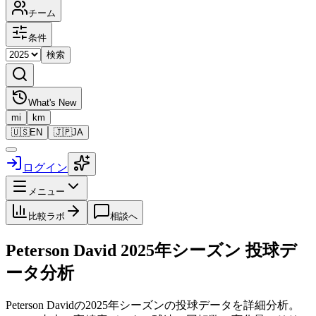
チーム
条件
検索
What's New
mi
km
🇺🇸
EN
🇯🇵
JA
ログイン
メニュー
比較ラボ
相談へ
Peterson David
2025
年シーズン 投球デ
ータ分析
Peterson David
の
2025
年シーズンの投球データを詳細分析。