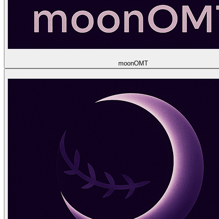
moon
OMT