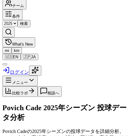
チーム
条件
検索
What's New
mi
km
🇺🇸
EN
🇯🇵
JA
ログイン
メニュー
比較ラボ
相談へ
Povich Cade
2025
年シーズン 投球デー
タ分析
Povich Cade
の
2025
年シーズンの投球データを詳細分析。