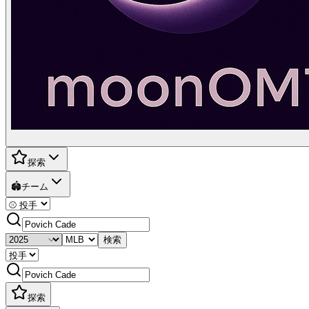
探索
🏟️
チーム
検索
探索