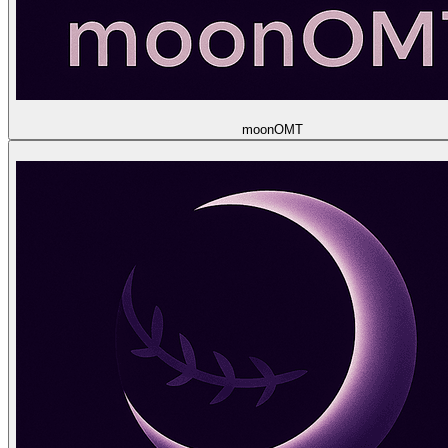
moon
OMT