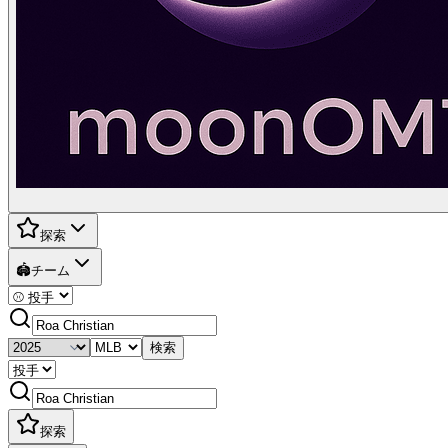
探索
🏟️
チーム
検索
探索