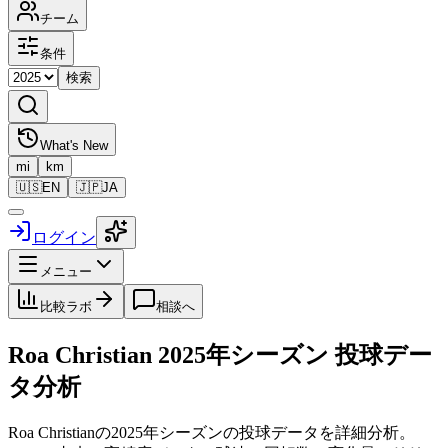
チーム
条件
検索
What's New
mi
km
🇺🇸
EN
🇯🇵
JA
ログイン
メニュー
比較ラボ
相談へ
Roa Christian
2025
年シーズン 投球デー
タ分析
Roa Christian
の
2025
年シーズンの投球データを詳細分析。