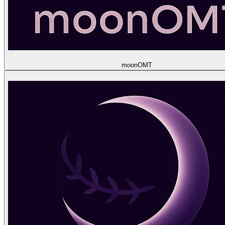
moon
OMT