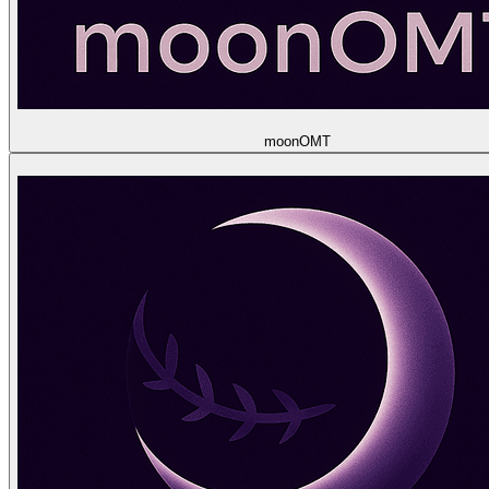
moon
OMT