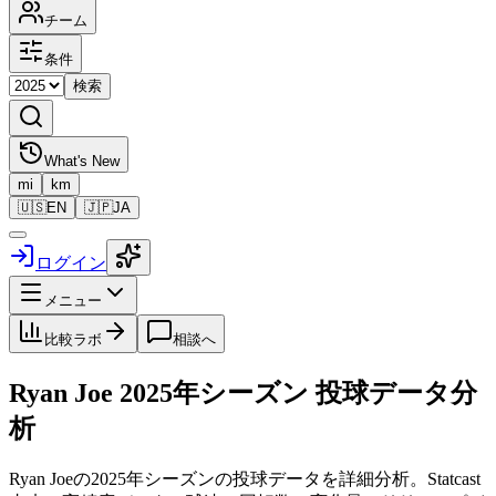
チーム
条件
検索
What's New
mi
km
🇺🇸
EN
🇯🇵
JA
ログイン
メニュー
比較ラボ
相談へ
Ryan Joe
2025
年シーズン 投球データ分
析
Ryan Joe
の
2025
年シーズンの投球データを詳細分析。Statcast