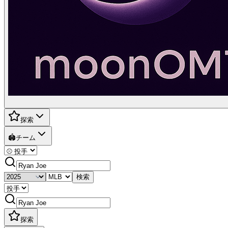
探索
🏟️
チーム
検索
探索