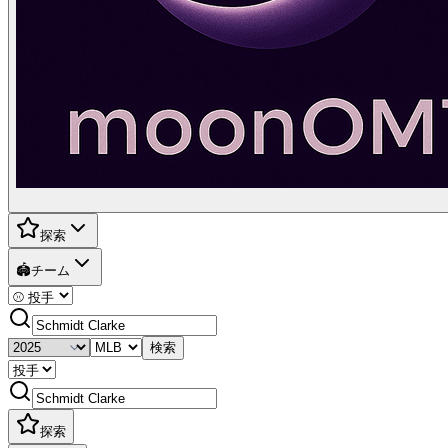
探索
🏟️
チーム
検索
探索