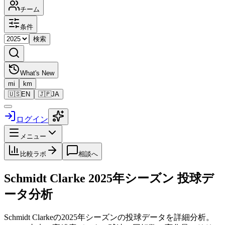
チーム
条件
検索
What's New
mi
km
🇺🇸
EN
🇯🇵
JA
ログイン
メニュー
比較ラボ
相談へ
Schmidt Clarke
2025
年シーズン 投球デ
ータ分析
Schmidt Clarke
の
2025
年シーズンの投球データを詳細分析。