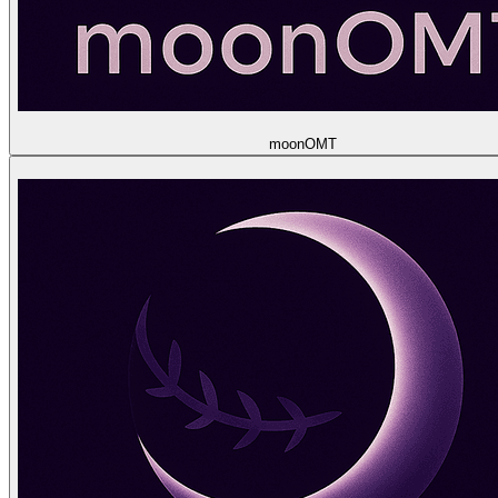
moon
OMT