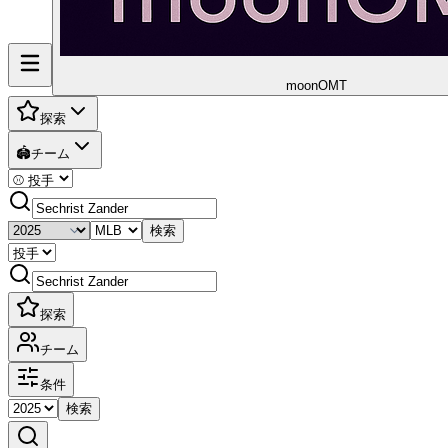
moon
OMT
探索
🏟️
チーム
検索
探索
チーム
条件
検索