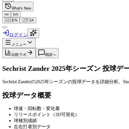
What's New
mi
km
🇺🇸
EN
🇯🇵
JA
ログイン
メニュー
比較ラボ
相談へ
Sechrist Zander
2025
年シーズン 投球デ
Sechrist Zander
の
2025
年シーズンの投球データを詳細分析。St
投球データ概要
球速・回転数・変化量
リリースポイント（3D可視化）
球種別成績
左右打者別データ