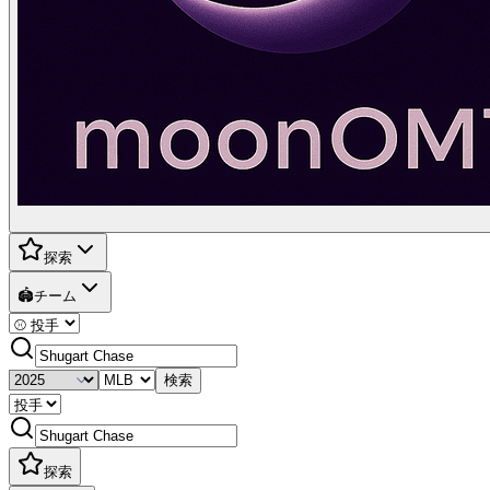
探索
🏟️
チーム
検索
探索