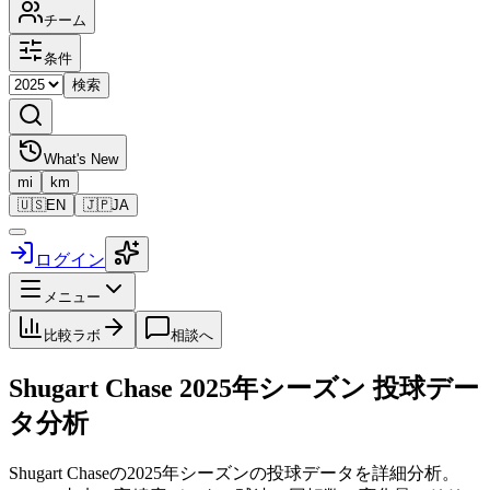
チーム
条件
検索
What's New
mi
km
🇺🇸
EN
🇯🇵
JA
ログイン
メニュー
比較ラボ
相談へ
Shugart Chase
2025
年シーズン 投球デー
タ分析
Shugart Chase
の
2025
年シーズンの投球データを詳細分析。