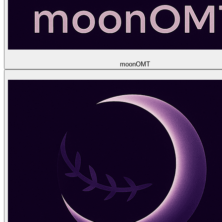
moon
OMT