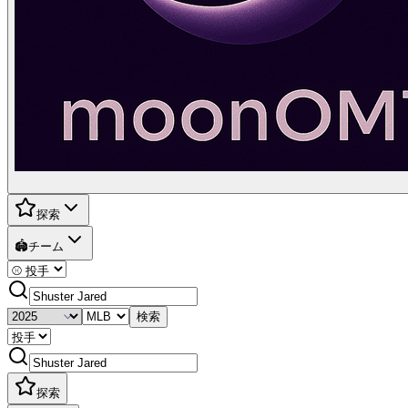
探索
🏟️
チーム
検索
探索