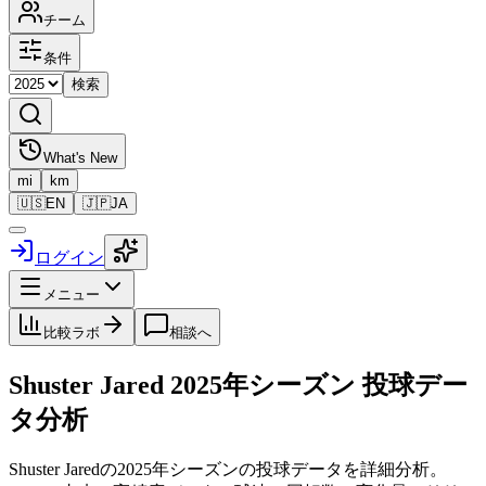
チーム
条件
検索
What's New
mi
km
🇺🇸
EN
🇯🇵
JA
ログイン
メニュー
比較ラボ
相談へ
Shuster Jared
2025
年シーズン 投球デー
タ分析
Shuster Jared
の
2025
年シーズンの投球データを詳細分析。