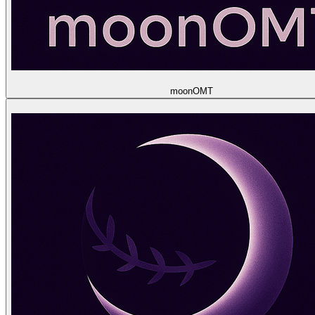
moon
OMT