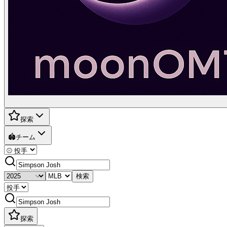
探索
🏟️
チーム
検索
探索