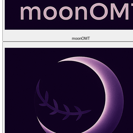
moon
OMT