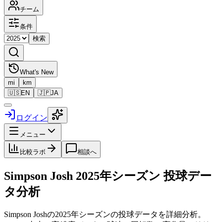
チーム
条件
検索
What's New
mi
km
🇺🇸
EN
🇯🇵
JA
ログイン
メニュー
比較ラボ
相談へ
Simpson Josh
2025
年シーズン 投球デー
タ分析
Simpson Josh
の
2025
年シーズンの投球データを詳細分析。