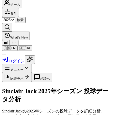
チーム
条件
検索
What's New
mi
km
🇺🇸
EN
🇯🇵
JA
ログイン
メニュー
比較ラボ
相談へ
Sinclair Jack
2025
年シーズン 投球デー
タ分析
Sinclair Jack
の
2025
年シーズンの投球データを詳細分析。