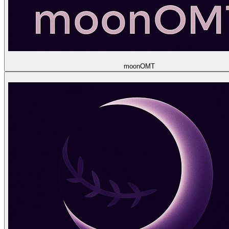
moon
OMT