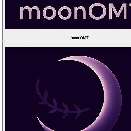
moon
OMT