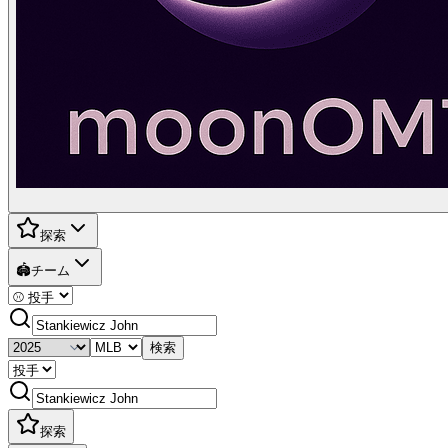
探索
🏟️
チーム
検索
探索