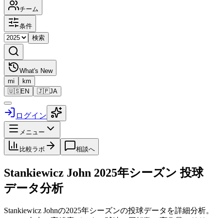
チーム
条件
検索
What's New
mi
km
🇺🇸
EN
🇯🇵
JA
ログイン
メニュー
比較ラボ
相談へ
Stankiewicz John
2025
年シーズン 投球
データ分析
Stankiewicz John
の
2025
年シーズンの投球データを詳細分析。