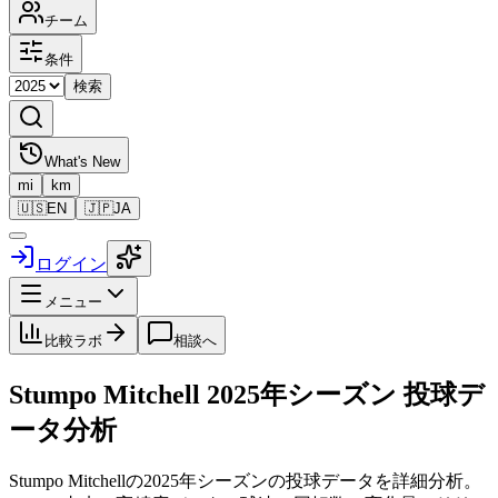
チーム
条件
検索
What's New
mi
km
🇺🇸
EN
🇯🇵
JA
ログイン
メニュー
比較ラボ
相談へ
Stumpo Mitchell
2025
年シーズン 投球デ
ータ分析
Stumpo Mitchell
の
2025
年シーズンの投球データを詳細分析。