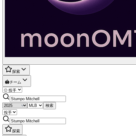
探索
🏟️
チーム
検索
探索