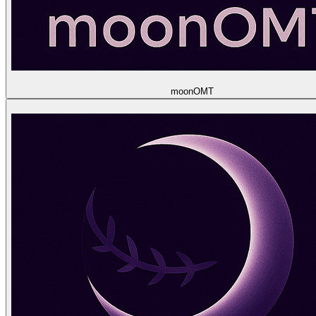
moon
OMT