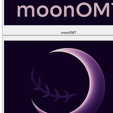
moon
OMT