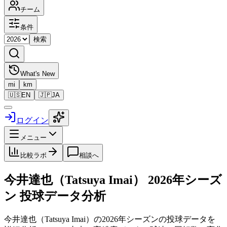
チーム
条件
検索
What's New
mi
km
🇺🇸
EN
🇯🇵
JA
ログイン
メニュー
比較ラボ
相談へ
今井達也（Tatsuya Imai）
2026
年シーズ
ン 投球データ分析
今井達也（Tatsuya Imai）
の
2026
年シーズンの投球データを