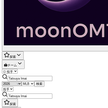
探索
🏟️
チーム
検索
探索