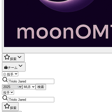
探索
🏟️
チーム
検索
探索