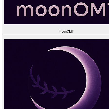
moon
OMT