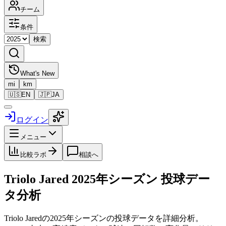
チーム
条件
検索
What's New
mi
km
🇺🇸
EN
🇯🇵
JA
ログイン
メニュー
比較ラボ
相談へ
Triolo Jared
2025
年シーズン 投球デー
タ分析
Triolo Jared
の
2025
年シーズンの投球データを詳細分析。