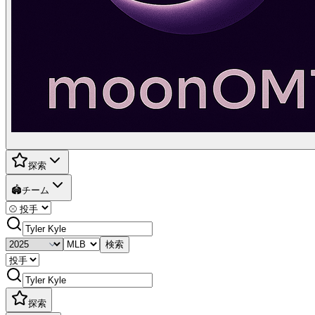
探索
🏟️
チーム
検索
探索