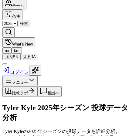
チーム
条件
検索
What's New
mi
km
🇺🇸
EN
🇯🇵
JA
ログイン
メニュー
比較ラボ
相談へ
Tyler Kyle
2025
年シーズン 投球データ
分析
Tyler Kyle
の
2025
年シーズンの投球データを詳細分析。