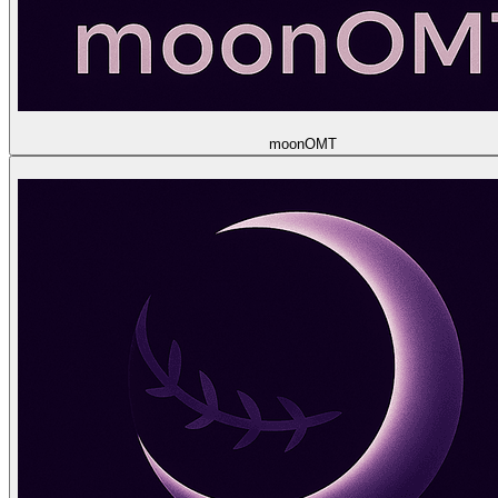
moon
OMT