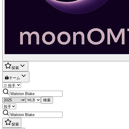
探索
🏟️
チーム
検索
探索