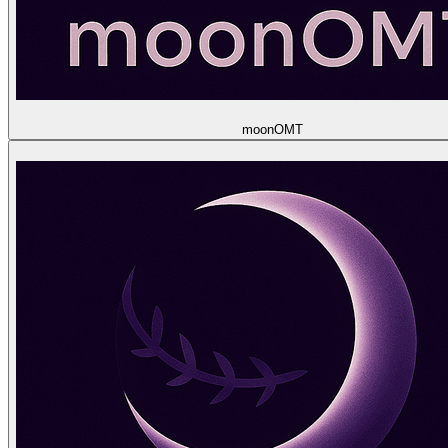
moon
OMT