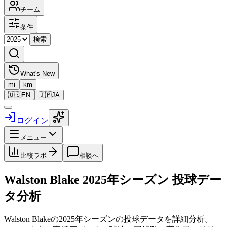
チーム
条件
検索
What's New
mi
km
🇺🇸
EN
🇯🇵
JA
ログイン
メニュー
比較ラボ
相談へ
Walston Blake
2025
年シーズン 投球デー
タ分析
Walston Blake
の
2025
年シーズンの投球データを詳細分析。