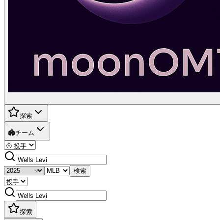
探索
🏟️
チーム
検索
探索