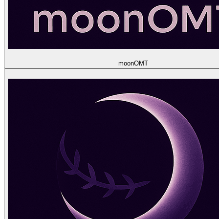
moon
OMT