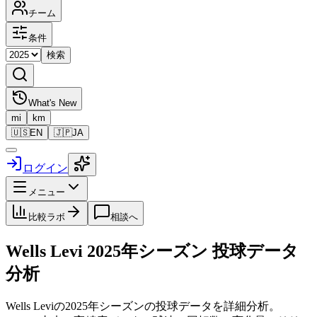
チーム
条件
検索
What's New
mi
km
🇺🇸
EN
🇯🇵
JA
ログイン
メニュー
比較ラボ
相談へ
Wells Levi
2025
年シーズン 投球データ
分析
Wells Levi
の
2025
年シーズンの投球データを詳細分析。