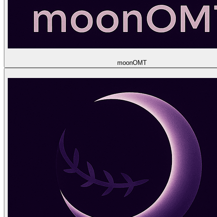
moon
OMT