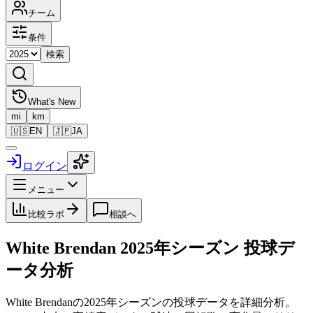
チーム
条件
検索
What's New
mi
km
🇺🇸
EN
🇯🇵
JA
ログイン
メニュー
比較ラボ
相談へ
White Brendan
2025
年シーズン 投球デ
ータ分析
White Brendan
の
2025
年シーズンの投球データを詳細分析。