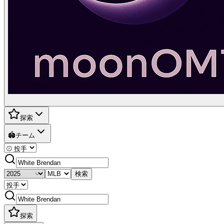
探索
🏟️
チーム
検索
探索