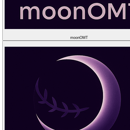
moon
OMT