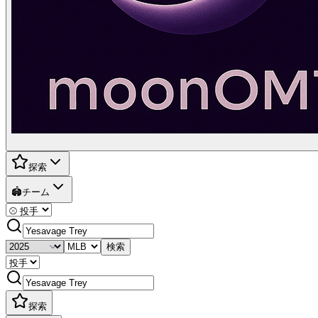
探索
🏟️
チーム
検索
探索