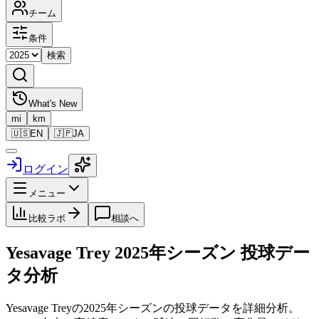
チーム
条件
検索
What's New
mi
km
🇺🇸
EN
🇯🇵
JA
ログイン
メニュー
比較ラボ
相談へ
Yesavage Trey
2025
年シーズン 投球デー
タ分析
Yesavage Trey
の
2025
年シーズンの投球データを詳細分析。