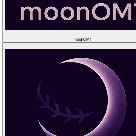
moon
OMT