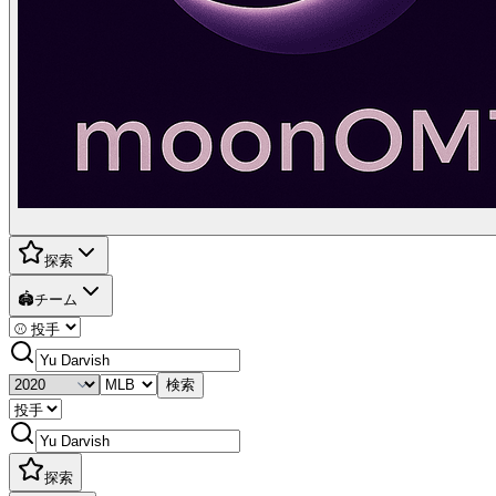
探索
🏟️
チーム
検索
探索