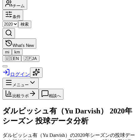
チーム
条件
検索
What's New
mi
km
🇺🇸
EN
🇯🇵
JA
ログイン
メニュー
比較ラボ
相談へ
ダルビッシュ有（Yu Darvish）
2020
年
シーズン 投球データ分析
ダルビッシュ有（Yu Darvish）
の
2020
年シーズンの投球デー