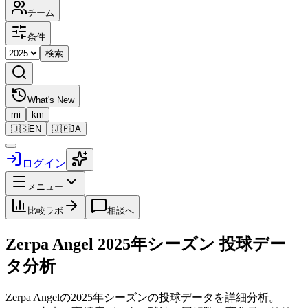
チーム
条件
検索
What's New
mi
km
🇺🇸
EN
🇯🇵
JA
ログイン
メニュー
比較ラボ
相談へ
Zerpa Angel
2025
年シーズン 投球デー
タ分析
Zerpa Angel
の
2025
年シーズンの投球データを詳細分析。