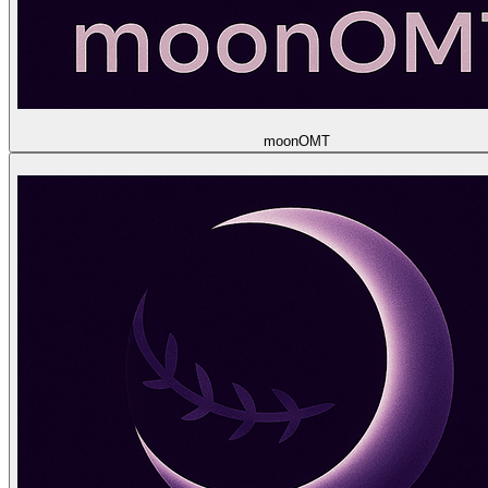
moon
OMT