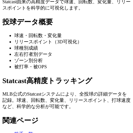
Statcast由来の高精度データで球速、回転数、変化量、リリー
スポイントを科学的に可視化します。
投球データ概要
球速・回転数・変化量
リリースポイント（3D可視化）
球種別成績
左右打者別データ
ゾーン別分析
被打率・被OPS
Statcast高精度トラッキング
MLB公式のStatcastシステムにより、全投球の詳細データを
記録。球速、回転数、変化量、リリースポイント、打球速度
など、科学的な分析が可能です。
関連ページ